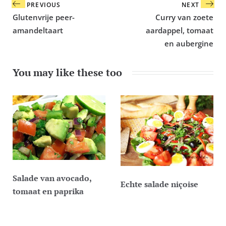
Bericht
PREVIOUS
NEXT
navigatie
Glutenvrije peer-
Curry van zoete
amandeltaart
aardappel, tomaat
en aubergine
You may like these too
Salade van avocado,
Echte salade niçoise
tomaat en paprika