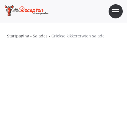
Skip
to
content
Sos Recepten
Alle Recepten | eten is genieten
Startpagina
-
Salades
-
Griekse kikkererwten salade