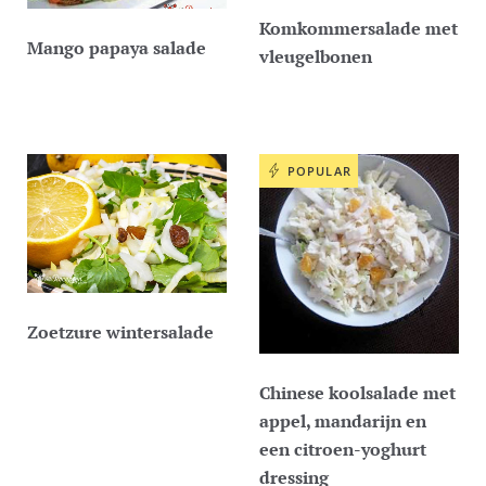
Komkommersalade met
Mango papaya salade
vleugelbonen
POPULAR
Zoetzure wintersalade
Chinese koolsalade met
appel, mandarijn en
een citroen-yoghurt
dressing