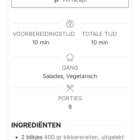
Pin recept
VOORBEREIDINGSTIJD
TOTALE TIJD
minuten
minuten
10
min
10
min
GANG
Salades, Vegetarisch
PORTIES
8
INGREDIËNTEN
2
blikjes
400 gr kikkererwten, uitgelekt