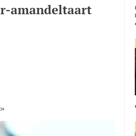
er-amandeltaart
CH