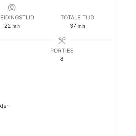
EIDINGSTIJD
TOTALE TIJD
minuten
minuten
22
37
min
min
PORTIES
8
eder