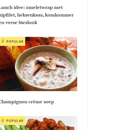
Lunch idee: omeletwrap met
kipfilet, heksenkaas, komkommer
en verse bieslook
POPULAR
Champignon crème soep
POPULAR