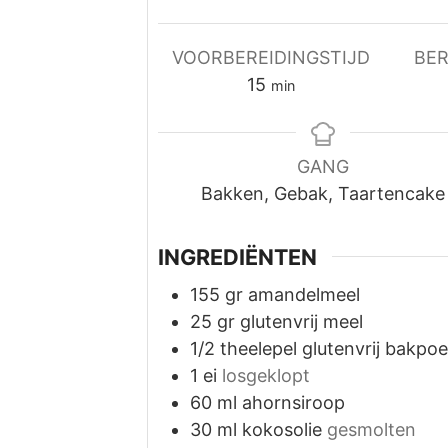
VOORBEREIDINGSTIJD
BER
minuten
15
min
GANG
Bakken, Gebak, Taartencake
INGREDIËNTEN
155
gr
amandelmeel
25
gr
glutenvrij meel
1/2
theelepel
glutenvrij bakpo
1
ei
losgeklopt
60
ml
ahornsiroop
30
ml
kokosolie
gesmolten