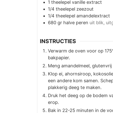
1
theelepel
vanille extract
1/4
theelepel
zeezout
1/4
theelepel
amandelextract
680
gr
halve peren
uit blik, u
INSTRUCTIES
Verwarm de oven voor op 175°
bakpapier.
Meng amandelmeel, glutenvrij
Klop ei, ahornsiroop, kokosolie
een andere kom samen. Sche
plakkerig deeg te maken.
Druk het deeg op de bodem va
erop.
Bak in 22-25 minuten in de v