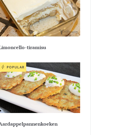
Limoncello-tiramisu
POPULAR
Aardappelpannenkoeken