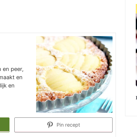
 en peer,
emaakt en
ijk en
Pin recept