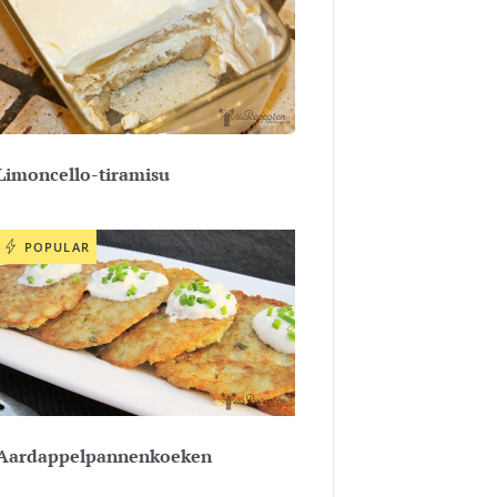
Limoncello-tiramisu
POPULAR
Aardappelpannenkoeken