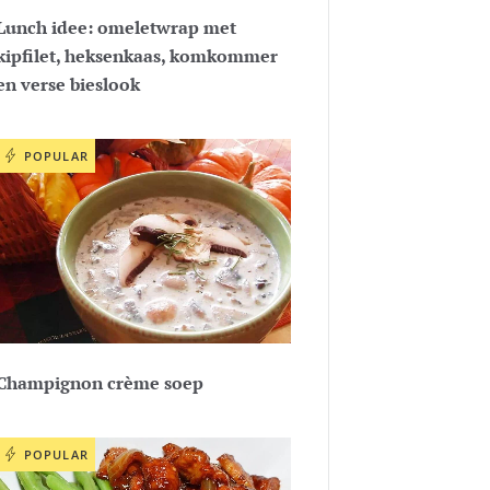
Lunch idee: omeletwrap met
kipfilet, heksenkaas, komkommer
en verse bieslook
POPULAR
Champignon crème soep
POPULAR