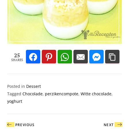
25
SHARES
Posted in
Dessert
Tagged
Chocolade
,
perzikencompote
,
Witte chocolade
,
yoghurt
Bericht
PREVIOUS
NEXT