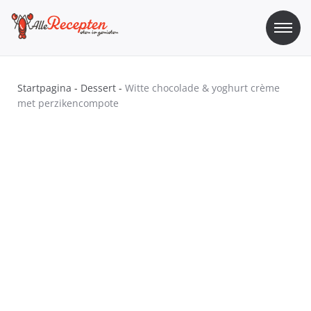
Skip
to
content
Sos Recepten
Alle Recepten | eten is genieten
Startpagina
-
Dessert
-
Witte chocolade & yoghurt crème
met perzikencompote