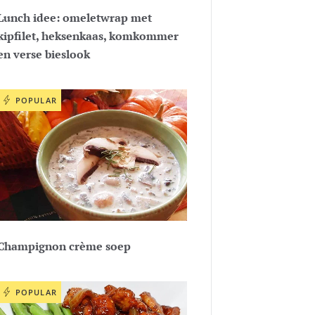
Lunch idee: omeletwrap met
kipfilet, heksenkaas, komkommer
en verse bieslook
POPULAR
Champignon crème soep
POPULAR