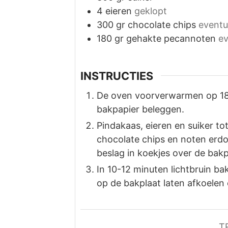
4
eieren
geklopt
300
gr
chocolate chips
eventu
180
gr
gehakte pecannoten
ev
INSTRUCTIES
De oven voorverwarmen op 18
bakpapier beleggen.
Pindakaas, eieren en suiker t
chocolate chips en noten erdo
beslag in koekjes over de bakp
In 10-12 minuten lichtbruin b
op de bakplaat laten afkoelen 
T