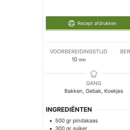
Recept afdrukken
VOORBEREIDINGSTIJD
BER
minuten
10
min
GANG
Bakken, Gebak, Koekjes
INGREDIËNTEN
500
gr
pindakaas
300
gr
suiker