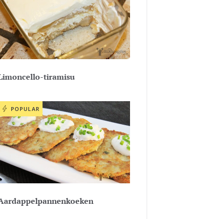
Limoncello-tiramisu
POPULAR
Aardappelpannenkoeken