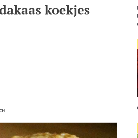
ndakaas koekjes
JCH