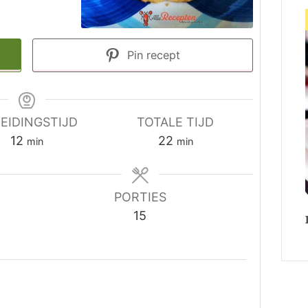
Pin recept
EIDINGSTIJD
TOTALE TIJD
minuten
minuten
12
22
min
min
PORTIES
15