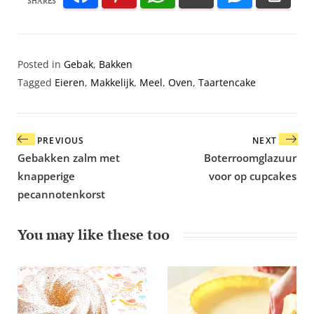
SHARES
Posted in
Gebak
,
Bakken
Tagged
Eieren
,
Makkelijk
,
Meel
,
Oven
,
Taartencake
Bericht
PREVIOUS
NEXT
navigatie
Gebakken zalm met
Boterroomglazuur
knapperige
voor op cupcakes
pecannotenkorst
You may like these too