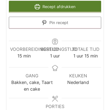
Recept afdrukken
Pin recept
VOORBEREIDINGSTIJD
BEREIDINGSTIJD
TOTALE TIJD
minuten
uur
uur
minuten
15
min
1
uur
1
uur
15
min
GANG
KEUKEN
Bakken, cake, Taart
Nederland
en cake
PORTIES