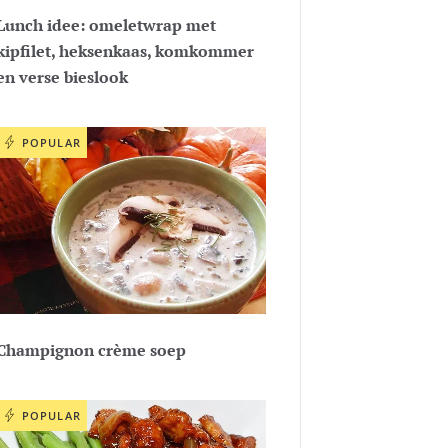
Lunch idee: omeletwrap met
kipfilet, heksenkaas, komkommer
en verse bieslook
POPULAR
Champignon crème soep
POPULAR