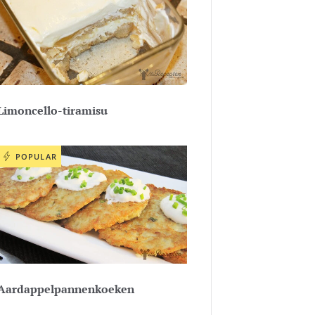
Limoncello-tiramisu
POPULAR
Aardappelpannenkoeken