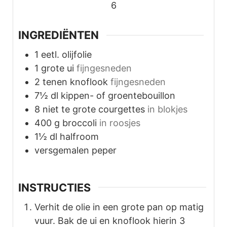
6
INGREDIËNTEN
1
eetl. olijfolie
1
grote ui
fijngesneden
2
tenen
knoflook
fijngesneden
7½
dl
kippen- of groentebouillon
8
niet te grote courgettes
in blokjes
400
g
broccoli
in roosjes
1½
dl
halfroom
versgemalen peper
INSTRUCTIES
Verhit de olie in een grote pan op matig
vuur. Bak de ui en knoflook hierin 3