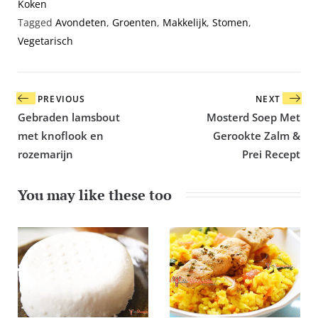
Koken
Tagged
Avondeten
,
Groenten
,
Makkelijk
,
Stomen
,
Vegetarisch
Bericht
PREVIOUS
NEXT
navigatie
Gebraden lamsbout
Mosterd Soep Met
met knoflook en
Gerookte Zalm &
rozemarijn
Prei Recept
You may like these too