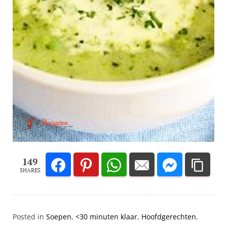
149
SHARES
Posted in
Soepen
,
<30 minuten klaar
,
Hoofd­gerechten
,