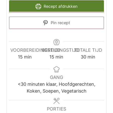
Recept afdrukken
Pin recept
VOORBEREIDINGSTIJD
BEREIDINGSTIJD
TOTALE TIJD
minuten
minuten
minuten
15
min
15
min
30
min
GANG
<30 minuten klaar, Hoofdgerechten,
Koken, Soepen, Vegetarisch
PORTIES