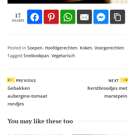
17
SHARES
Posted in
Soepen
,
Hoofd­gerechten
,
Koken
,
Voor­gerechten
Tagged
Snelkookpan
,
Vegetarisch
Bericht
PREVIOUS
NEXT
navigatie
Gebakken
Kerstbroodjes met
aubergine-tomaat
marsepein
rondjes
You may like these too