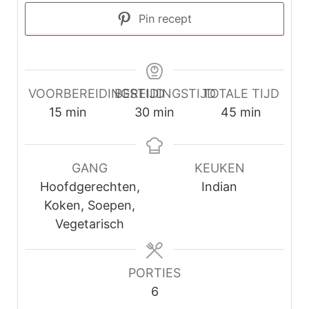
Pin recept
VOORBEREIDINGSTIJD
BEREIDINGSTIJD
TOTALE TIJD
minuten
minuten
minuten
15
min
30
min
45
min
GANG
KEUKEN
Hoofdgerechten,
Indian
Koken, Soepen,
Vegetarisch
PORTIES
6