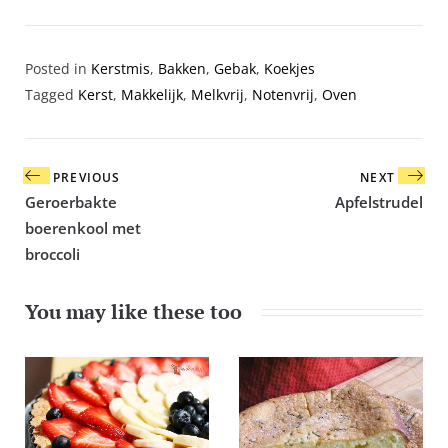
Posted in
Kerstmis
,
Bakken
,
Gebak
,
Koekjes
Tagged
Kerst
,
Makkelijk
,
Melkvrij
,
Notenvrij
,
Oven
Bericht
PREVIOUS
NEXT
navigatie
Geroerbakte
Apfelstrudel
boerenkool met
broccoli
You may like these too