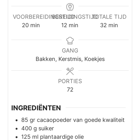
VOORBEREIDINGSTIJD
BEREIDINGSTIJD
TOTALE TIJD
minuten
minuten
minuten
20
min
12
min
32
min
GANG
Bakken, Kerstmis, Koekjes
PORTIES
72
INGREDIËNTEN
85
gr
cacaopoeder van goede kwaliteit
400
g
suiker
125
ml
plantaardige olie