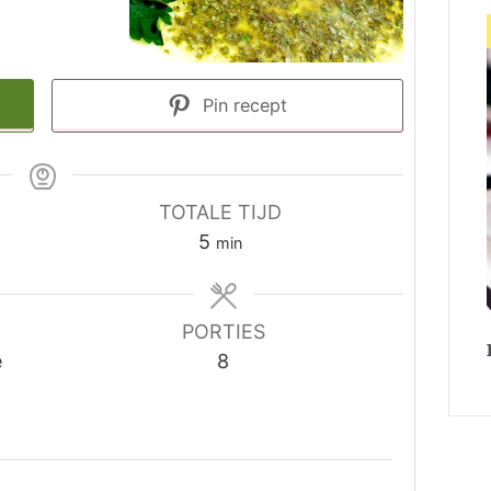
Pin recept
TOTALE TIJD
minuten
5
min
PORTIES
e
8