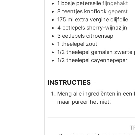
1
bosje peterselie
fijngehakt
8
teentjes knoflook
geperst
175
ml
extra vergine olijfolie
4
eetlepels
sherry-wijnazijn
3
eetlepels
citroensap
1
theelepel
zout
1/2
theelepel
gemalen zwarte 
1/2
theelepel
cayennepeper
INSTRUCTIES
Meng alle ingrediënten in een
maar pureer het niet.
T