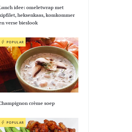
Lunch idee: omeletwrap met
kipfilet, heksenkaas, komkommer
en verse bieslook
POPULAR
Champignon crème soep
POPULAR