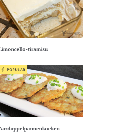
Limoncello-tiramisu
POPULAR
Aardappelpannenkoeken