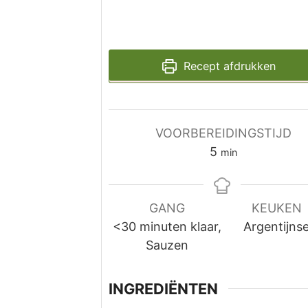
Recept afdrukken
VOORBEREIDINGSTIJD
minuten
5
min
GANG
KEUKEN
<30 minuten klaar,
Argentijns
Sauzen
INGREDIËNTEN