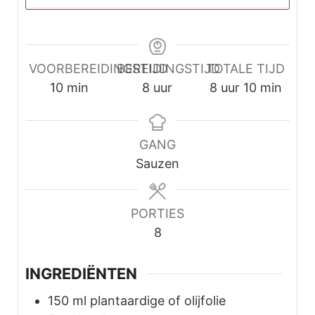
VOORBEREIDINGSTIJD
BEREIDINGSTIJD
TOTALE TIJD
minuten
uur
uur
minuten
10
min
8
uur
8
uur
10
min
GANG
Sauzen
PORTIES
8
INGREDIËNTEN
150
ml
plantaardige of olijfolie