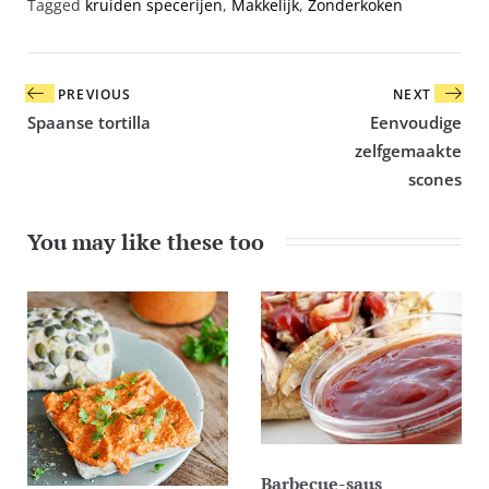
Tagged
kruiden specerijen
,
Makkelijk
,
Zonderkoken
Bericht
PREVIOUS
NEXT
navigatie
Spaanse tortilla
Eenvoudige
zelfgemaakte
scones
You may like these too
Barbecue-saus