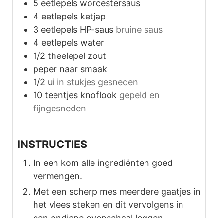
5
eetlepels
worcestersaus
4
eetlepels
ketjap
3
eetlepels
HP-saus
bruine saus
4
eetlepels
water
1/2
theelepel
zout
peper naar smaak
1/2
ui
in stukjes gesneden
10
teentjes knoflook
gepeld en
fijngesneden
INSTRUCTIES
In een kom alle ingrediënten goed
vermengen.
Met een scherp mes meerdere gaatjes in
het vlees steken en dit vervolgens in
een ondiepe ovenschaal leggen.