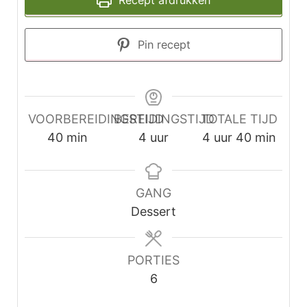
Recept afdrukken
Pin recept
VOORBEREIDINGSTIJD
BEREIDINGSTIJD
TOTALE TIJD
minuten
uur
uur
minuten
40
min
4
uur
4
uur
40
min
GANG
Dessert
PORTIES
6