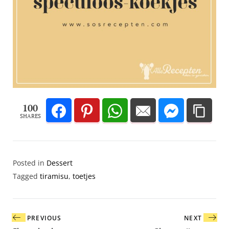
100
SHARES
Posted in
Dessert
Tagged
tiramisu
,
toetjes
Bericht
PREVIOUS
NEXT