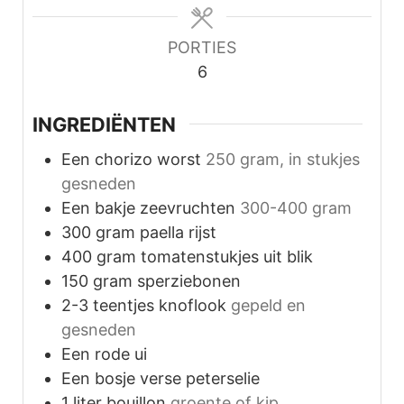
PORTIES
6
INGREDIËNTEN
Een chorizo worst
250 gram, in stukjes
gesneden
Een bakje zeevruchten
300-400 gram
300
gram
paella rijst
400
gram
tomatenstukjes uit blik
150
gram
sperziebonen
2-3
teentjes knoflook
gepeld en
gesneden
Een rode ui
Een bosje verse peterselie
1
liter
bouillon
groente of kip