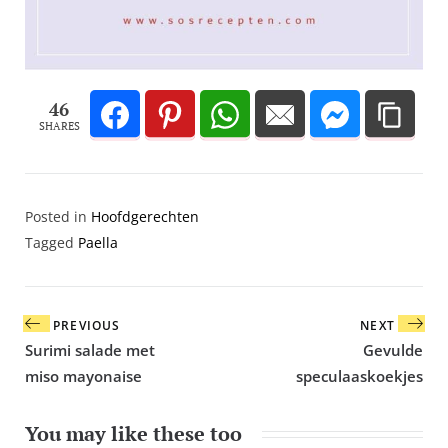
46
SHARES
Posted in
Hoofd­gerechten
Tagged
Paella
Bericht
PREVIOUS
NEXT
navigatie
Surimi salade met
Gevulde
miso mayonaise
speculaaskoekjes
You may like these too