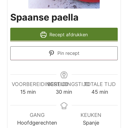
Spaanse paella
Recept afdrukken
Pin recept
VOORBEREIDINGSTIJD
BEREIDINGSTIJD
TOTALE TIJD
minuten
minuten
minuten
15
min
30
min
45
min
GANG
KEUKEN
Hoofdgerechten
Spanje