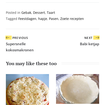
Posted in
Gebak
,
Dessert
,
Taart
Tagged
Feestdagen
,
hapje
,
Pasen
,
Zoete recepten
Bericht
PREVIOUS
NEXT
navigatie
Supersnelle
Babi ketjap
kokosmakronen
You may like these too