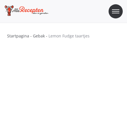
Skip
to
content
Sos Recepten
Alle Recepten | eten is genieten
Startpagina
-
Gebak
-
Lemon Fudge taartjes