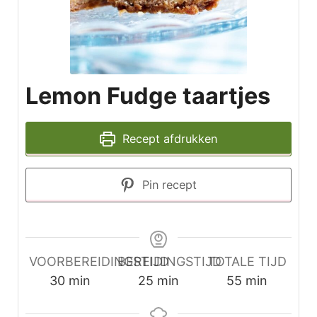
Lemon Fudge taartjes
Recept afdrukken
Pin recept
VOORBEREIDINGSTIJD
BEREIDINGSTIJD
TOTALE TIJD
minuten
minuten
minuten
30
min
25
min
55
min