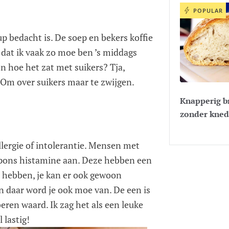
POPULAR
p bedacht is. De soep en bekers koffie
 dat ik vaak zo moe ben ’s middags
 en hoe het zat met suikers? Tja,
n. Om over suikers maar te zwijgen.
Knapperig b
zonder kne
lergie of intolerantie. Mensen met
spons histamine aan. Deze hebben een
te hebben, je kan er ook gewoon
en daar word je ook moe van. De een is
eren waard. Ik zag het als een leuke
 lastig!