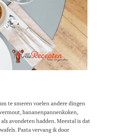
rham te smeren voelen andere dingen
k havermout, bananenpannenkoken,
or als avondeten hadden. Meestal is dat
twafels. Pasta vervang ik door