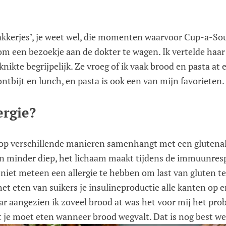
kakkerjes’, je weet wel, die momenten waarvoor Cup-a-Sou
rom een bezoekje aan de dokter te wagen. Ik vertelde haar
 knikte begrijpelijk. Ze vroeg of ik vaak brood en pasta at
t ontbijt en lunch, en pasta is ook een van mijn favoriete
ergie?
 op verschillende manieren samenhangt met een glutenal
een minder diep, het lichaam maakt tijdens de immuunre
t niet meteen een allergie te hebben om last van gluten 
 het eten van suikers je insulineproductie alle kanten op 
r aangezien ik zoveel brood at was het voor mij het prob
je moet eten wanneer brood wegvalt. Dat is nog best wel