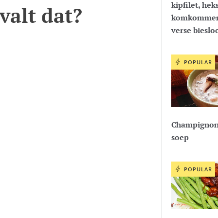
kipfilet, hek
valt dat?
komkommer
verse bieslo
POPULAR
Champignon
soep
POPULAR