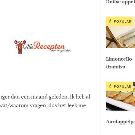
Duitse appel
POPULAR
Limoncello-
tiramisu
POPULAR
langer dan een maand geleden. Ik heb al
oe/wat/waarom vragen, dus het leek me
Aardappelp