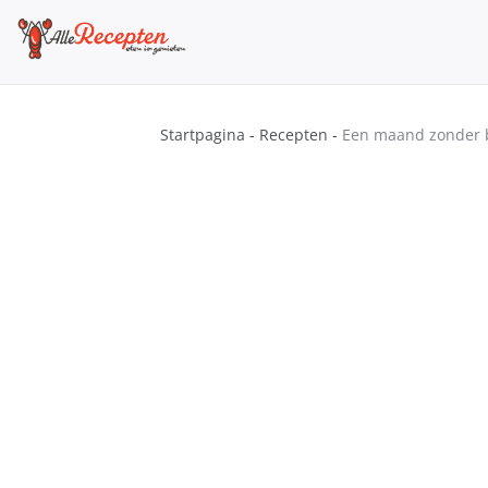
Skip
to
content
Sos Recepten
Alle Recepten | eten is genieten
Startpagina
-
Recepten
-
Een maand zonder b