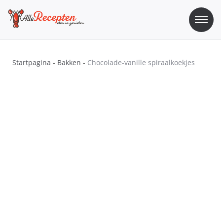
Skip
to
content
Sos Recepten
Alle Recepten | eten is genieten
Startpagina
-
Bakken
-
Chocolade-vanille spiraalkoekjes