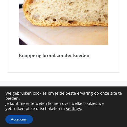
Knapperig brood zonder kneden
We gebruiken cookies om je de beste ervaring op onze site te
COPYRIGHT © 2020 - 2026 SOS RECEPTEN. ALL RIGHTS
bieden.
Je kunt meer te weten komen over welke cookies we
RESERVED
gebruiken of ze uitschakelen in
.
settings
Privacy Policy
Terms of Service
Disclaimer
Contact
Accepteer