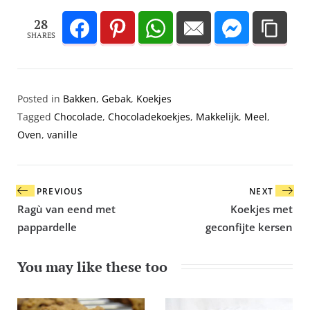
28
SHARES
Posted in
Bakken
,
Gebak
,
Koekjes
Tagged
Chocolade
,
Chocoladekoekjes
,
Makkelijk
,
Meel
,
Oven
,
vanille
Bericht
PREVIOUS
NEXT
navigatie
Ragù van eend met
Koekjes met
pappardelle
geconfijte kersen
You may like these too