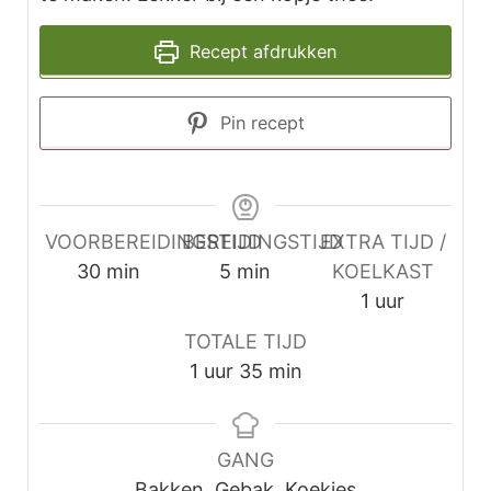
Recept afdrukken
Pin recept
VOORBEREIDINGSTIJD
BEREIDINGSTIJD
EXTRA TIJD /
minuten
minuten
30
min
5
min
KOELKAST
uur
1
uur
TOTALE TIJD
uur
minuten
1
uur
35
min
GANG
Bakken, Gebak, Koekjes