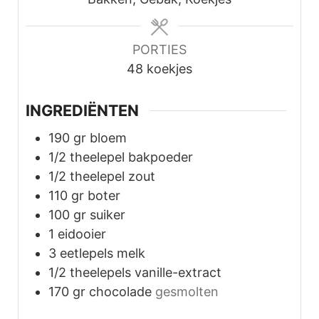
PORTIES
48
koekjes
INGREDIËNTEN
190
gr
bloem
1/2
theelepel
bakpoeder
1/2
theelepel
zout
110
gr
boter
100
gr
suiker
1
eidooier
3
eetlepels
melk
1/2
theelepels
vanille-extract
170
gr
chocolade
gesmolten