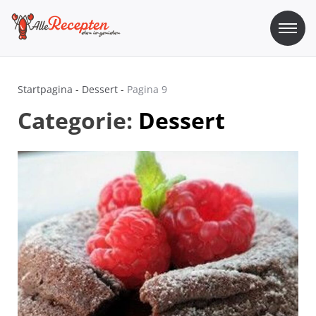
Skip
to
content
Sos Recepten
Alle Recepten | eten is genieten
Startpagina
-
Dessert
-
Pagina 9
Categorie:
Dessert