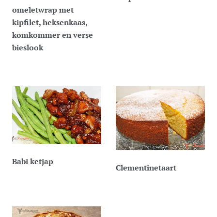
omeletwrap met
kipfilet, heksenkaas,
komkommer en verse
bieslook
Babi ketjap
Clementinetaart