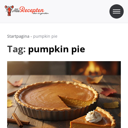
Skip
to
content
Sos Recepten
Alle Recepten | eten is genieten
Startpagina
-
pumpkin pie
Tag:
pumpkin pie